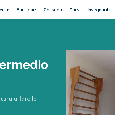
er te
Fai il quiz
Chi sono
Corsi
Insegnanti
termedio
icura a fare le