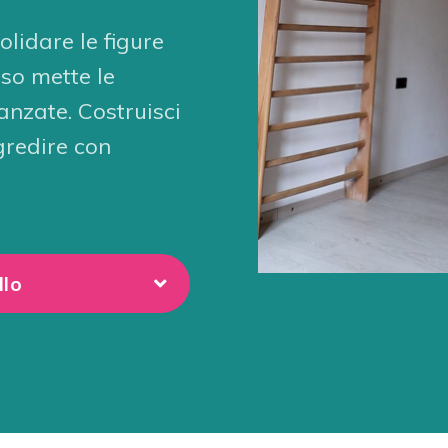
lidare le figure
rso mette le
anzate. Costruisci
gredire con
llo